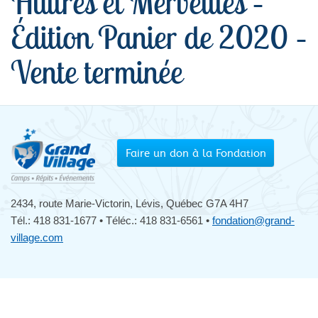
Huîtres et Merveilles –
Édition Panier de 2020 –
Vente terminée
Faire un don à la Fondation
2434, route Marie-Victorin, Lévis, Québec G7A 4H7
Tél.: 418 831-1677 • Téléc.: 418 831-6561 •
fondation@grand-
village.com