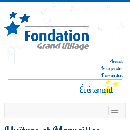
Accueil
Nous joindre
Faire un don
Événement
Toggle
navigat